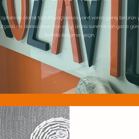
l Toptancısı olarak tüm ihtiyaçlarınıza yanıt veren geniş bir ürün 
eniz ne olursa olsun size en iyi ürünü sunmak için gece gündüz
bizimle iletişime geçin.