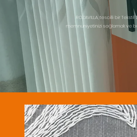
ROZAVILLA, tescilli bir Teksti
memnuniyetinizi sağlamak ve bütç