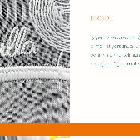
BRODE
İş yeriniz veya eviniz i
almak istiyorsunuz? Do
şehrinin en kaliteli hi
olduğunu öğrenmek ve 