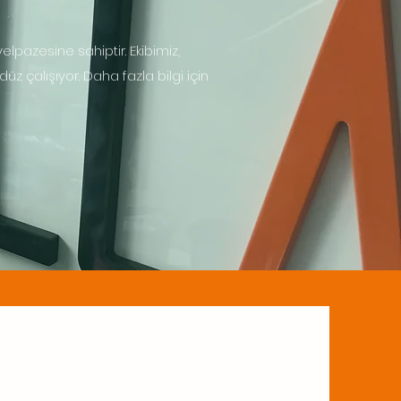
yelpazesine sahiptir. Ekibimiz,
 çalışıyor. Daha fazla bilgi için